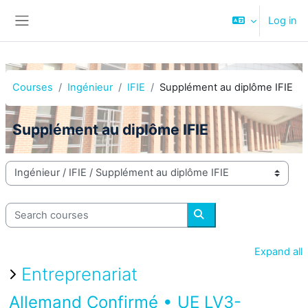
Skip to main content
Log in
Side panel
Courses
Ingénieur
IFIE
Supplément au diplôme IFIE
Supplément au diplôme IFIE
Course categories
Search courses
Search courses
Expand all
Entreprenariat
Allemand Confirmé • UE LV3-