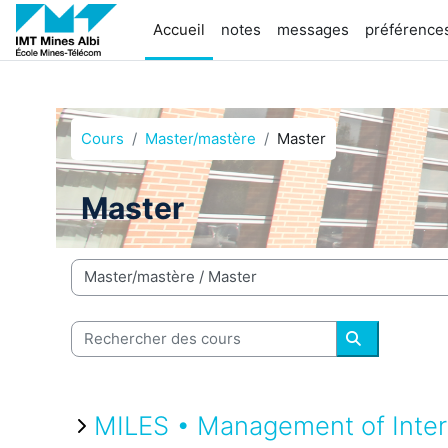
Passer au contenu principal
Accueil
notes
messages
préférence
Cours
Master/mastère
Master
Master
Catégories de cours
Rechercher des cours
Rechercher 
MILES • Management of Intern